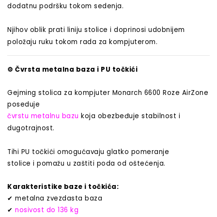
dodatnu podršku tokom sedenja.
Njihov oblik prati liniju stolice i doprinosi udobnijem
položaju ruku tokom rada za kompjuterom.
⚙️
Čvrsta metalna baza i PU točkići
Gejming stolica za kompjuter Monarch 6600 Roze AirZone
poseduje
čvrstu metalnu
bazu
koja
obezbeđuje stabilnost i
dugotrajnost.
Tihi PU točkići omogućavaju glatko pomeranje
stolice i pomažu u zaštiti poda od oštećenja.
Karakteristike baze i točkića:
✔
metalna zvezdasta baza
✔
nosivost do 136 kg