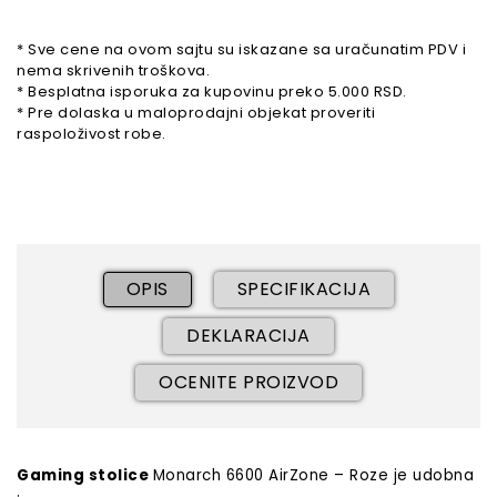
* Sve cene na ovom sajtu su iskazane sa uračunatim PDV i
nema skrivenih troškova.
* Besplatna isporuka za kupovinu preko 5.000 RSD.
* Pre dolaska u maloprodajni objekat proveriti
raspoloživost robe.
OPIS
SPECIFIKACIJA
DEKLARACIJA
OCENITE PROIZVOD
Gaming stolice
Monarch 6600 AirZone – Roze
je udobna