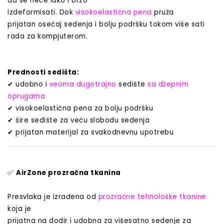
da se neće lako i brzo
izdeformisati. Dok
visokoelastična pena
pruža
prijatan osećaj sedenja i bolju podršku tokom više sati
rada za kompjuterom.
Prednosti sedišta:
✔
udobno i
veoma dugotrajno
sedište
sa džepnim
oprugama
✔
visokoelastična pena za bolju podršku
✔
šire sedište za veću slobodu sedenja
✔
prijatan materijal za svakodnevnu upotrebu
✅
AirZone prozračna tkanina
Presvlaka je izrađena od
prozračne tehnološke tkanine
koja je
prijatna na dodir i udobna za višesatno sedenje za