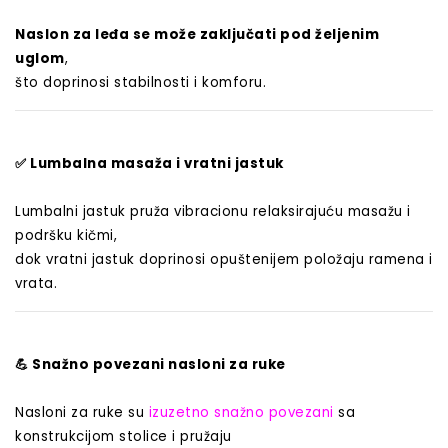
Naslon za leđa se može zaključati pod željenim
uglom
,
što doprinosi stabilnosti i komforu.
✅
Lumbalna masaža i vratni jastuk
Lumbalni jastuk pruža vibracionu relaksirajuću masažu i
podršku kičmi,
dok vratni jastuk doprinosi opuštenijem položaju ramena i
vrata.
💪
Snažno povezani nasloni za ruke
Nasloni za ruke su
izuzetno snažno povezani
sa
konstrukcijom stolice i pružaju