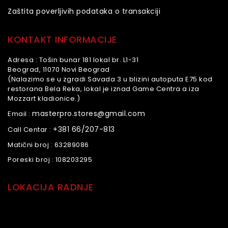
Zaštita poverljivih podataka o transakciji
KONTAKT INFORMACIJE
Adresa :
Tošin bunar 181 lokal br. L1-31
Beograd, 11070 Novi Beograd
(Nalazimo se u zgradi Savada 3 u blizini autoputa E75 kod
restorana Bela Reka, lokal je iznad Game Centra a iza
Mozzart kladionice.)
masterpro.stores@gmail.com
Email :
+381 66/207-813
Call Centar :
Matični broj :
63289086
Poreski broj :
108203295
LOKACIJA RADNJE