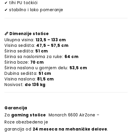
✔
tihi PU točkići
✔
stabilno i lako pomeranje
📏
Dimenzije stolice
Ukupna visina:
123,5 – 133 cm
Visina sedišta:
47,5 – 57,5 cm
Širina sedišta:
51 cm
Širina sa naslonima za ruke:
64 cm
Širina baze:
70 cm
Širina naslona u gornjem delu:
53,5 cm
Dubina sedišta:
51 cm
Visina naslona:
81,5 cm
Nosivost:
do 136 kg
Garancija
Za
gaming stolice
Monarch 6600 AirZone –
Roze
obezbeđena je
garancija od
24 meseca na mehaničke delove
.