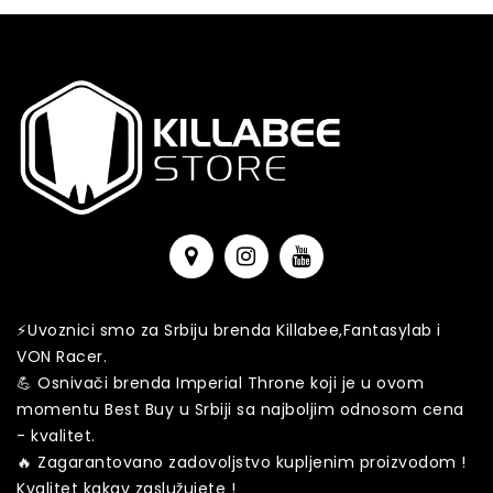
⚡️️Uvoznici smo za Srbiju brenda Killabee,Fantasylab i
VON Racer.
💪 Osnivači brenda Imperial Throne koji je u ovom
momentu Best Buy u Srbiji sa najboljim odnosom cena
- kvalitet.
🔥 Zagarantovano zadovoljstvo kupljenim proizvodom !
Kvalitet kakav zaslužujete !