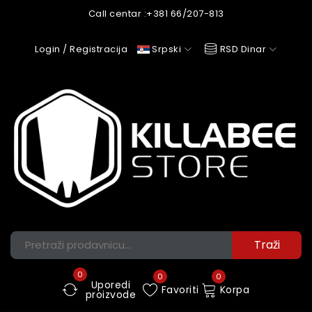
Call centar :
+381 66/207-813
Login / Registracija
Srpski
RSD Dinar
0
0
0
Uporedi
Favoriti
Korpa
proizvode