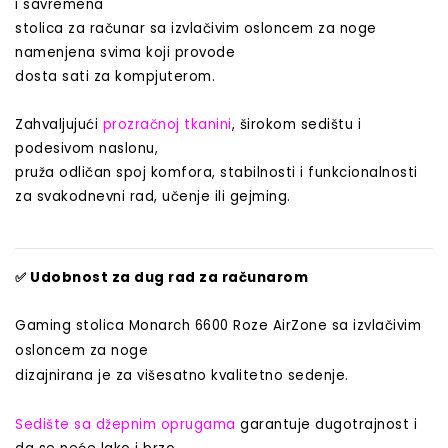
i savremena
stolica za računar sa izvlačivim osloncem za noge
namenjena svima koji provode
dosta sati za kompjuterom.
Zahvaljujući
prozračnoj tkanini
, širokom sedištu i
podesivom naslonu,
pruža odličan spoj komfora, stabilnosti i funkcionalnosti
za svakodnevni rad, učenje ili gejming.
✅
Udobnost za dug rad za računarom
Gaming stolica Monarch 6600 Roze AirZone sa
izvlačivim
osloncem za noge
dizajnirana je za višesatno kvalitetno sedenje.
Sedište sa džepnim oprugama
garantuje dugotrajnost i