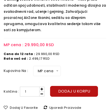
odličan spoj udobnosti, stabilnosti i modernog dizajna za
svakodnevni rad, učenje i gejming.
Zahvaljujući
prozračnoj AirZone tkanini, sedištu sa džepnim
oprugama, omogućava kvalitetno sedenje tokom više
sati za kompjuterom.
MP cena :
29.990,00 RSD
Cena do 12 rata :
29.990,00 RSD
Rata već od :
2.499,17 RSD
Kupovina Na :
MP cena
DODAJ U KORPU
Količina :
Dodaj U Favorite
Uporedi Proizvode