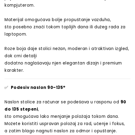
kompjuterom.
Materijal omogućava bolje propuštanje vazduha,
što posebno znači tokom toplijih dana ili dužeg rada za
laptopom.
Roze boja daje stolici nežan, moderan i atraktivan izgled,
dok crni detalji
dodatno naglašavaju njen elegantan dizajn i premium
karakter.
✅
Podesiv naslon 90–135°
Naslon stolice za računar se podešava u rasponu od
90
do 135 stepeni
,
što omogućava lako menjanje položaja tokom dana.
Možete koristiti uspravan položaj za rad, učenje i fokus,
a zatim blago nagnuti naslon za odmor i opuštanje.