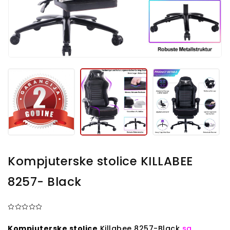
Kompjuterske stolice KILLABEE
8257- Black
Kompjuterske stolice
Killabee 8257-Black
sa