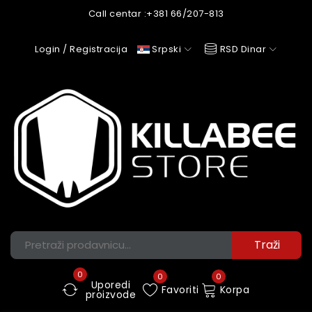
Call centar :
+381 66/207-813
Login / Registracija
Srpski
RSD Dinar
0
0
0
Uporedi
Favoriti
Korpa
proizvode