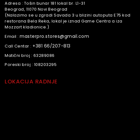
Adresa :
Tošin bunar 181 lokal br. L1-31
Beograd, 11070 Novi Beograd
(Nalazimo se u zgradi Savada 3 u blizini autoputa E75 kod
restorana Bela Reka, lokal je iznad Game Centra a iza
Mozzart kladionice.)
masterpro.stores@gmail.com
Email :
+381 66/207-813
Call Centar :
Matični broj :
63289086
Poreski broj :
108203295
LOKACIJA RADNJE