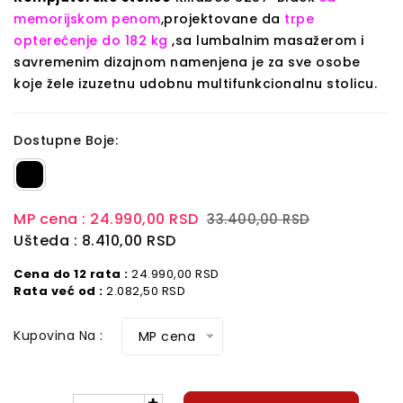
memorijskom penom
,projektovane da
trpe
opterećenje do 182 kg
,sa lumbalnim masažerom i
savremenim dizajnom namenjena je za sve osobe
koje žele izuzetnu udobnu multifunkcionalnu stolicu.
Dostupne Boje:
MP cena :
24.990,00 RSD
33.400,00 RSD
Ušteda : 8.410,00 RSD
Cena do 12 rata :
24.990,00 RSD
Rata već od :
2.082,50 RSD
Kupovina Na :
MP cena