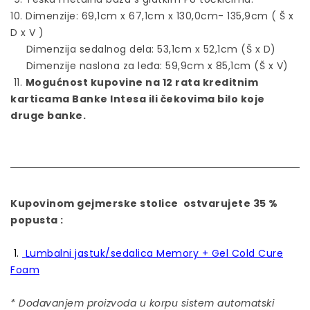
10. Dimenzije: 69,1cm x 67,1cm x 130,0cm- 135,9cm ( Š x
D x V )
Dimenzija sedalnog dela: 53,1cm x 52,1cm (Š x D)
Dimenzije naslona za leđa: 59,9cm x 85,1cm (Š x V)
11.
Mogućnost kupovine na 12 rata kreditnim
karticama Banke Intesa ili čekovima bilo koje
druge banke.
Kupovinom gejmerske stolice ostvarujete 35 %
popusta :
1.
Lumbalni jastuk/sedalica Memory + Gel Cold Cure
Foam
* Dodavanjem proizvoda u korpu sistem automatski