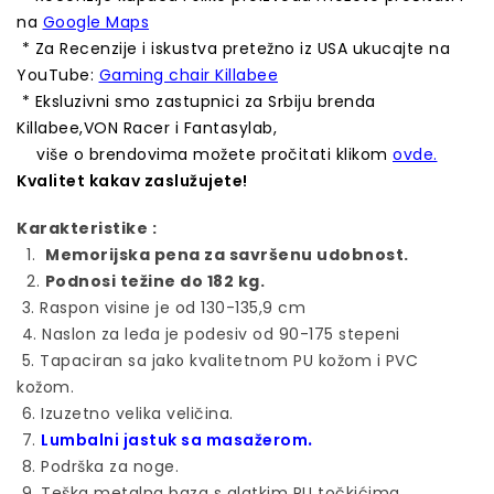
na
Google Maps
* Za Recenzije i iskustva pretežno iz USA ukucajte na
YouTube:
Gaming chair Killabee
* Eksluzivni smo zastupnici za Srbiju brenda
Killabee,VON Racer i Fantasylab,
više o brendovima možete pročitati klikom
ovde.
Kvalitet kakav zaslužujete!
Karakteristike :
1.
Memorijska pena za savršenu udobnost.
2.
Podnosi težine do 182 kg.
3. Raspon visine je od 130-135,9 cm
4. Naslon za leđa je podesiv od 90-175 stepeni
5. Tapaciran sa jako kvalitetnom PU kožom i PVC
kožom.
6. Izuzetno velika veličina.
.
7.
Lumbalni jastuk sa masažerom
8. Podrška za noge.
9. Teška metalna baza s glatkim PU točkićima.