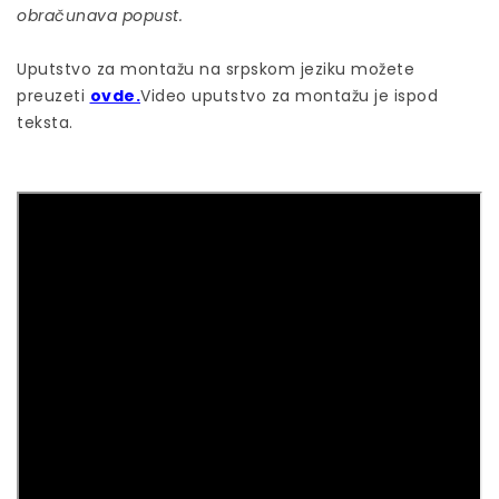
obračunava popust.
Uputstvo za montažu na srpskom jeziku možete
preuzeti
ovde.
Video uputstvo za montažu je ispod
teksta.