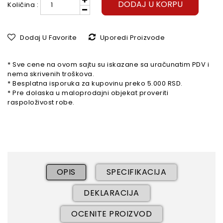
DODAJ U KORPU
Količina :
Dodaj U Favorite
Uporedi Proizvode
* Sve cene na ovom sajtu su iskazane sa uračunatim PDV i
nema skrivenih troškova.
* Besplatna isporuka za kupovinu preko 5.000 RSD.
* Pre dolaska u maloprodajni objekat proveriti
raspoloživost robe.
OPIS
SPECIFIKACIJA
DEKLARACIJA
OCENITE PROIZVOD