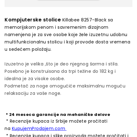
Kompjuterske stolice
Killabee 8257-Black sa
memorijskom penom i savremenim dizajnom
namenjena je za sve osobe koje žele izuzetnu udobnu
multifunkcionalnu stolicu i koji provode dosta vremena
u sedećem položaju.
Izuzetno je velika ,što je deo njegnog šarma i stila.
Posebno je konstruisana da trpi težine do 182 kg i
idealna je za visoke osobe.
Podmetač za noge omogućiće maksimalnu moguću
relaksaciju za vaše noge.
* 24 meseca garancije na mehaničke delove
*
Recenzije kupaca iz Srbije možete pročitati
na
KupujemProdajem.com
* Recenzije kupaca i slike proizvoda možete pročitati i