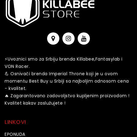
⚡️️Uvoznici smo za Srbiju brenda Killabee,Fantasylab i
VON Racer.
💪 Osnivači brenda Imperial Throne koji je u ovom
momentu Best Buy u Srbiji sa najboljim odnosom cena
- kvalitet.
🔥 Zagarantovano zadovoljstvo kupljenim proizvodom !
Kvalitet kakav zaslužujete !
LINKOVI
EPONUDA