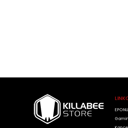
LINK
EPON
Gamin
Kancel