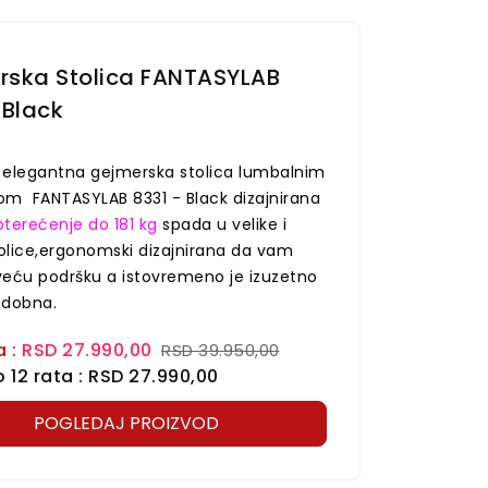
rska Stolica FANTASYLAB
 Black
elegantna gejmerska stolica lumbalnim
m FANTASYLAB 8331 - Black dizajnirana
opterećenje do 181 kg
spada u velike i
tolice,ergonomski dizajnirana da vam
jveću podršku a istovremeno je izuzetno
 udobna.
a :
RSD 27.990,00
RSD 39.950,00
 12 rata : RSD 27.990,00
POGLEDAJ PROIZVOD