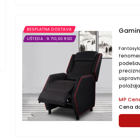
JASTUCI
LUMBALNI JASTUK ZA STOLICU
BESPLATNA DOSTAVA
Gaming
UŠTEDA : 9.710,00 RSD
RSD 2.500,00
Fantasyl
POGLEDAJ PROIZVOD
enome
f
podešav
precizno
uspravn
položaj
MP Cen
Cena do