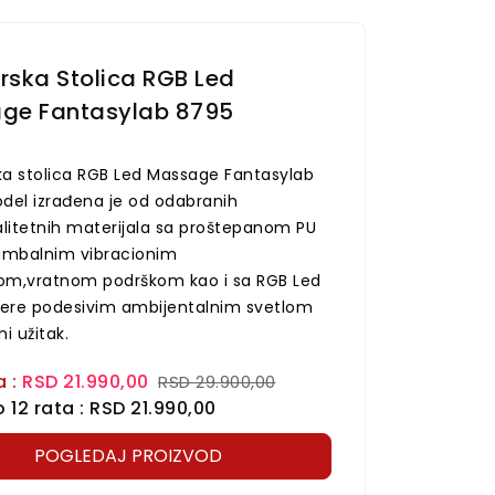
ska Stolica RGB Led
ge Fantasylab 8795
BESPLATNA DOSTAVA
BESPLAT
-20%
a stolica RGB Led Massage Fantasylab
el izrađena je od odabranih
alitetnih materijala sa proštepanom PU
umbalnim vibracionim
m,vratnom podrškom kao i sa RGB Led
re podesivim ambijentalnim svetlom
i užitak.
a :
RSD 21.990,00
RSD 29.900,00
12 rata : RSD 21.990,00
POGLEDAJ PROIZVOD