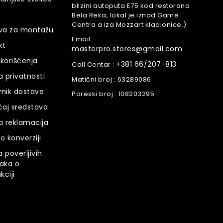
blizini autoputa E75 kod restorana
Bela Reka, lokal je iznad Game
Centra a iza Mozzart kladionice.)
va za montažu
Email :
kt
masterpro.stores@gmail.com
 korišćenja
+381 66/207-813
Call Centar :
ka privatnosti
Matični broj :
63289086
nik dostave
Poreski broj :
108203295
ćaj sredstava
ka reklamacija
 o konverziji
a poverljivih
aka o
kciji