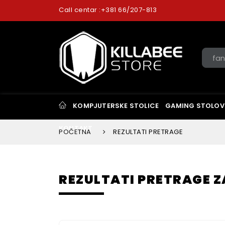
Call centar :
+381 66/207-813
KOMPJUTERSKE STOLICE
GAMING STOLOV
KONTAKT
POČETNA
REZULTATI PRETRAGE
REZULTATI PRETRAGE Z