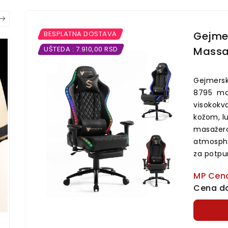
BESPLATNA DOSTAVA
Gejmer
UŠTEDA : 7.910,00 RSD
Massa
NEMAMO NA STANJU
Gejmersk
8795 mod
visokokv
kožom, l
masažero
atmosphe
za potpun
MP Cen
Cena do 