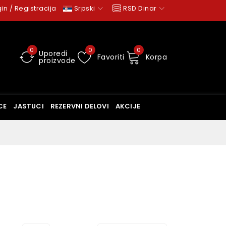
in / Registracija
Srpski
RSD Dinar
0
0
0
Uporedi
Favoriti
Korpa
proizvode
CE
JASTUCI
REZERVNI DELOVI
AKCIJE