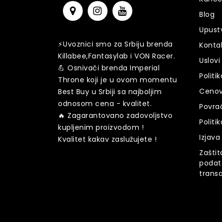
Blog
Upust
⚡️️Uvoznici smo za Srbiju brenda
Konta
Killabee,Fantasylab i VON Racer.
Uslovi
💪 Osnivači brenda Imperial
Politi
Throne koji je u ovom momentu
Cenov
Best Buy u Srbiji sa najboljim
odnosom cena - kvalitet.
Povra
🔥 Zagarantovano zadovoljstvo
Politi
kupljenim proizvodom !
Izjava
Kvalitet kakav zaslužujete !
Zaštit
podat
transa