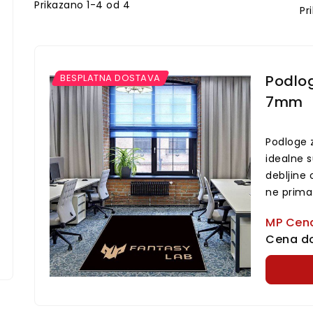
Prikazano 1-4 od 4
Pri
BESPLATNA DOSTAVA
Podlog
7mm
Podloge z
idealne s
debljine 
ne prima 
MP Cen
Cena do