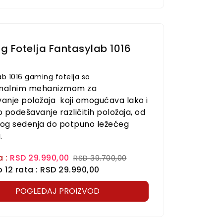
PODLOGE ZA STOLICE
KANCELARI
PODLOGE ZA STOLICE KILLABEE KRUG-
KANCEL
BLACK 7MM
 Fotelja Fantasylab 1016
RSD 7.700,00
R
ab 1016 gaming fotelja sa
POGLEDAJ PROIZVOD
nalnim mehanizmom za
anje položaja
koji omogućava lako i
 podešavanje različitih položaja, od
og sedenja do potpuno ležećeg
a
.
a :
RSD 29.990,00
RSD 39.700,00
 12 rata : RSD 29.990,00
POGLEDAJ PROIZVOD