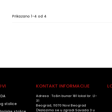
Prikazano 1-4 od 4
OVI
KONTAKT INFORMACIJE
L
UDA
Adresa :
Tošin bunar 181 lokal br. L1-
31
g stolice
Beograd, 11070 Novi Beograd
(Nalazimo se u zgradi Savada 3 u
arijske stolice