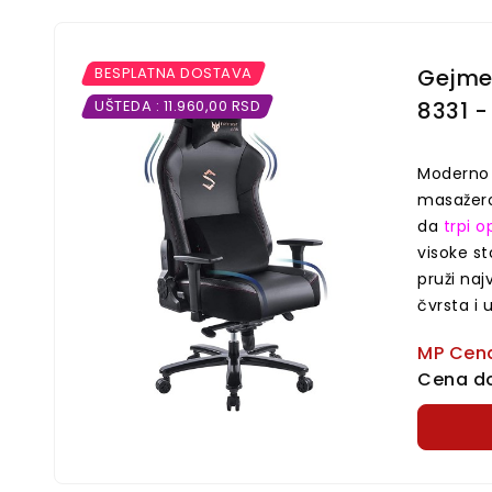
BESPLATNA DOSTAVA
Gejme
UŠTEDA : 11.960,00 RSD
8331 -
Moderno 
masažero
da
trpi 
visoke s
pruži na
čvrsta i
MP Cen
Cena do