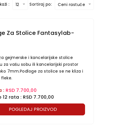
kaži :
Sortiraj po:
12
Ceni rastuće
e Za Stolice Fantasylab-
a gejmerske i kancelarijske stolice
u za vašu sobu ili kancelarijski prostor
oko 7mm.Podloge za stolice se ne kliza i
fleke.
a :
RSD 7.700,00
 12 rata : RSD 7.700,00
POGLEDAJ PROIZVOD