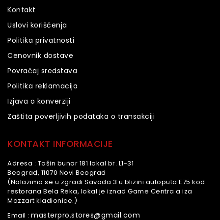
Kontakt
Uslovi korišćenja
Politika privatnosti
Cenovnik dostave
Povraćaj sredstava
Politika reklamacija
Izjava o konverziji
Zaštita poverljivih podataka o transakciji
KONTAKT INFORMACIJE
Adresa :
Tošin bunar 181 lokal br. L1-31
Beograd, 11070 Novi Beograd
(Nalazimo se u zgradi Savada 3 u blizini autoputa E75 kod
restorana Bela Reka, lokal je iznad Game Centra a iza
Mozzart kladionice.)
masterpro.stores@gmail.com
Email :