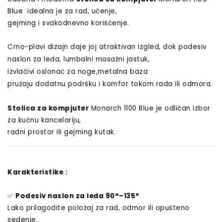
Blue
idealna je za rad, učenje,
gejming i svakodnevno korišćenje.
Crno-plavi dizajn daje joj atraktivan izgled,
dok podesiv
naslon za leđa, lumbalni masažni jastuk,
izvlačivi oslonac za noge,metalna baza
pružaju dodatnu podršku i komfor tokom rada ili odmora.
Stolica za kompjuter
Monarch 1100 Blue je odličan izbor
za kućnu kancelariju,
radni prostor ili gejming kutak.
Karakteristike :
✅
Podesiv naslon za leđa 90°–135°
Lako prilagodite položaj za rad, odmor ili opušteno
sedenje.