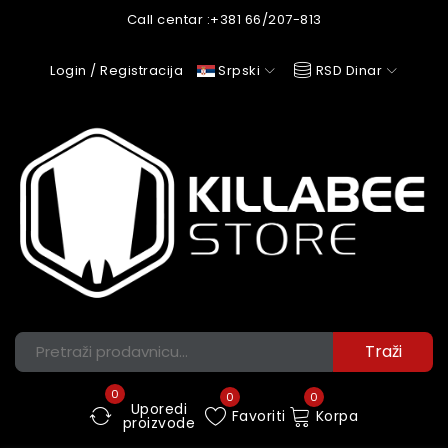
Call centar :
+381 66/207-813
Login / Registracija
Srpski
RSD Dinar
0
0
0
Uporedi
Favoriti
Korpa
proizvode