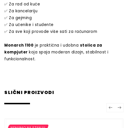
✅
Za rad od kuće
✅
Za kancelariju
✅
Za gejming
✅
Za učenike i studente
✅
Za sve koji provode više sati za računarom
Monarch 1100
je praktična i udobna
stolica za
kompjuter
koja spaja moderan dizajn, stabilnost i
funkcionalnost.
SLIČNI PROIZVODI
NEMAMO NA STANJU