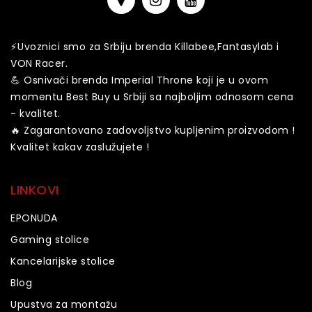
⚡️️Uvoznici smo za Srbiju brenda Killabee,Fantasylab i
VON Racer.
💪 Osnivači brenda Imperial Throne koji je u ovom
momentu Best Buy u Srbiji sa najboljim odnosom cena
- kvalitet.
🔥 Zagarantovano zadovoljstvo kupljenim proizvodom !
Kvalitet kakav zaslužujete !
LINKOVI
EPONUDA
Gaming stolice
Kancelarijske stolice
Blog
Upustva za montažu