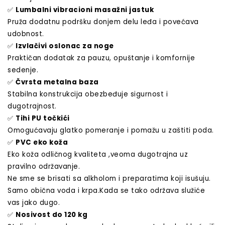
✅
Lumbalni vibracioni masažni jastuk
Pruža dodatnu podršku donjem delu leđa i povećava
udobnost.
✅
Izvlačivi oslonac za noge
Praktičan dodatak za pauzu, opuštanje i komfornije
sedenje.
✅
Čvrsta metalna baza
Stabilna konstrukcija obezbeđuje sigurnost i
dugotrajnost.
✅
Tihi PU točkići
Omogućavaju glatko pomeranje i pomažu u zaštiti poda.
✅
PVC eko koža
Eko koža odličnog kvaliteta ,veoma dugotrajna uz
pravilno održavanje.
Ne sme se brisati sa alkholom i preparatima koji isušuju.
Samo obična voda i krpa.Kada se tako održava služiće
vas jako dugo.
✅
Nosivost do 120 kg