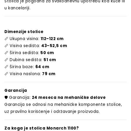
Stolica je pogodna za svakodnevnu upotrebu kod kuće ili
u kancelariji.
Dimenzije stolice
📏
Ukupna visina:
112–122 cm
📏
Visina sedišta:
43–52,5 cm
📏
Širina sedišta:
50 cm
📏
Dubina sedišta:
51 cm
📏
Širina baze:
64 cm
📏
Visina naslona:
79 cm
Garancija
🛡️
Garancija:
24 meseca na mehaničke delove
Garancija se odnosi na mehaničke komponente stolice,
uz pravilno korišćenje i održavanje proizvoda.
Za koga je stolica Monarch 1100?