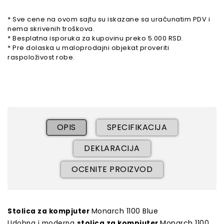
* Sve cene na ovom sajtu su iskazane sa uračunatim PDV i
nema skrivenih troškova.
* Besplatna isporuka za kupovinu preko 5.000 RSD.
* Pre dolaska u maloprodajni objekat proveriti
raspoloživost robe.
OPIS
SPECIFIKACIJA
DEKLARACIJA
OCENITE PROIZVOD
Monarch 1100 Blue
Stolica za kompjuter
Monarch 1100
Udobna i moderna
stolica za kompjuter